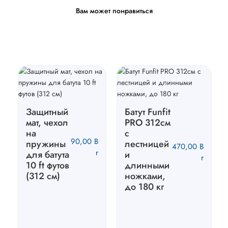
Вам может понравиться
Защитный
Батут Funfit
мат, чехол
PRO 312см
на
с
90,00
B
пружины
лестницей
470,00
B
r
для батута
и
r
10 ft футов
длинными
(312 см)
ножками,
до 180 кг