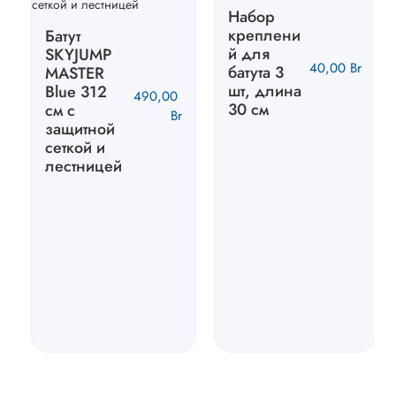
Набор
креплени
Батут
й для
SKYJUMP
40,00
Br
батута 3
MASTER
шт, длина
Blue 312
490,00
30 см
cм с
Br
защитной
сеткой и
лестницей