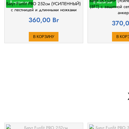
Батут SKYJUMP (Уси
В наличии
В наличии
Батут Funfit PRO 252см (УСИЛЕННЫЙ)
(8FT) с защитной се
с лестницей и длинными ножками
анке
360,00
Br
370,
В КОРЗИНУ
В КОР