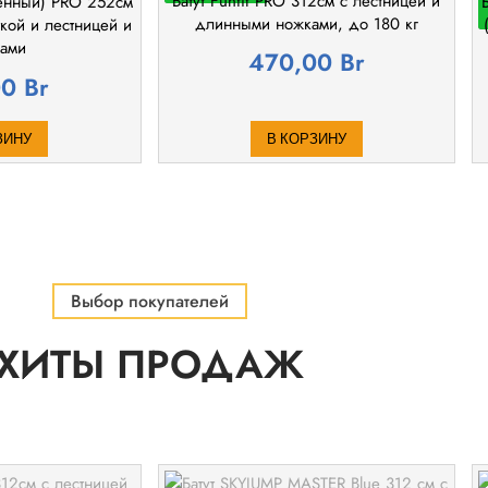
Батут Funfit PRO 312см с лестницей и
ленный) PRO 252cм
длинными ножками, до 180 кг
ткой и лестницей и
рами
470,00
Br
00
Br
ЗИНУ
В КОРЗИНУ
Выбор покупателей
ХИТЫ ПРОДАЖ