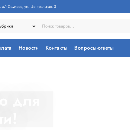
 а/г Семково, ул. Центральная, 3
плата
Новости
Контакты
Вопросы-ответы
во для
ти!