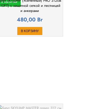
Батут SKYJUMP (Усиленный) PRO 312cм
В наличии
(10FT) с защитной сеткой и лестницей
и анкерами
480,00
Br
В КОРЗИНУ