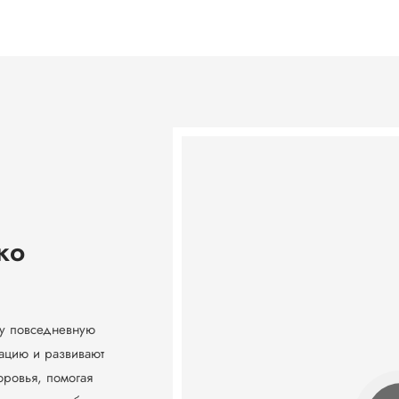
ко
шу повседневную
ацию и развивают
оровья, помогая