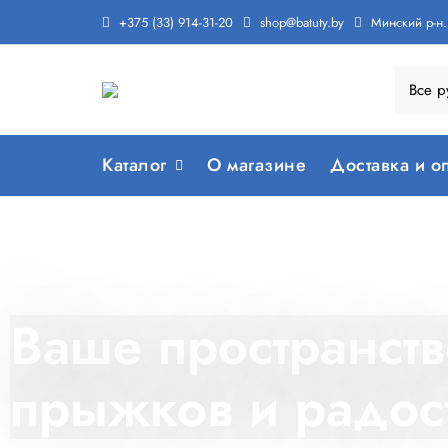
+375 (33) 914-31-20
shop@batuty.by
Минский р-н.,
Каталог
О магазине
Доставка и о
Ваше пространст
прыжков и радос