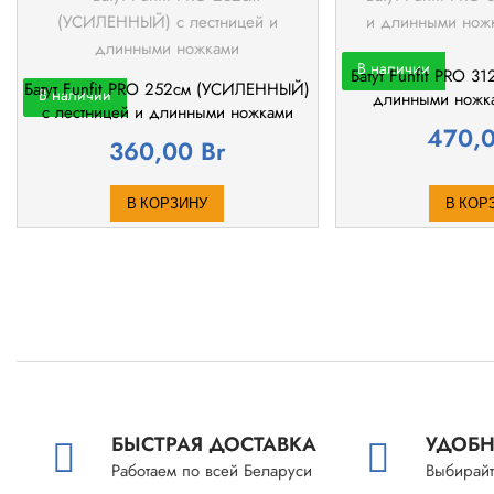
В наличии
Батут Funfit PRO 31
Батут Funfit PRO 252см (УСИЛЕННЫЙ)
В наличии
длинными ножка
с лестницей и длинными ножками
470,
360,00
Br
В КОРЗИНУ
В КОР
БЫСТРАЯ ДОСТАВКА
УДОБН
Работаем по всей Беларуси
Выбирайт