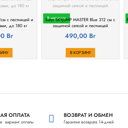
В наличии
2см с лестницей и
Батут SKYJUMP MASTER Blue 312 cм с
ми, до 180 кг
защитной сеткой и лестницей
00
Br
490,00
Br
ЗИНУ
В КОРЗИНУ
АЯ ОПЛАТА
ВОЗВРАТ И ОБМЕН
е вариант оплаты
Гарантия возврата 14-дней