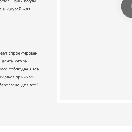
астов, наши батуты
ью и друзей для
атут спроектирован
щитной сеткой,
рого соблюдаем все
аждаться прыжками
 безопасно для всей