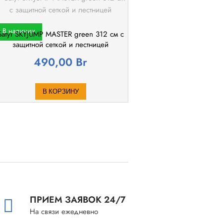
В наличии
Батут SKYJUMP MASTER green 312 cм с
защитной сеткой и лестницей
490,00
Br
В КОРЗИНУ
ПРИЕМ ЗАЯВОК 24/7
На связи ежедневно