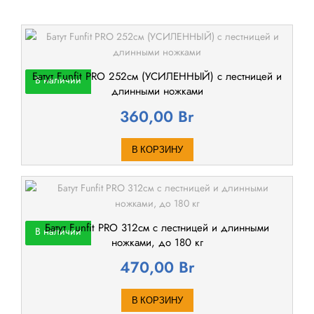
Батут Funfit PRO 252см (УСИЛЕННЫЙ) с лестницей и
В наличии
длинными ножками
360,00
Br
В КОРЗИНУ
Батут Funfit PRO 312см с лестницей и длинными
В наличии
ножками, до 180 кг
470,00
Br
В КОРЗИНУ