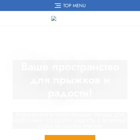
TOP MENU
Ваше пространство
для прыжков и
радости!
Безопасные и качественные батуты для
всей семьи. Создайте радость и активный
отдых на вашем участке