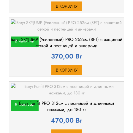
В КОРЗИНУ
Батут SKYJUMP (Усиленный) PRO 252cм (8FT) с защитной
В наличии
сеткой и лестницей и анкерами
370,00
Br
В КОРЗИНУ
Батут Funfit PRO 312см с лестницей и длинными
В наличии
ножками, до 180 кг
470,00
Br